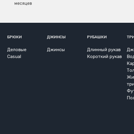
БРЮКИ
ДЖИНСЫ
РУБАШКИ
ТР
Деловые
Джинсы
Длинный рукав
Дж
Casual
Короткий рукав
Во
Ка
То
Жи
тр
Фу
По