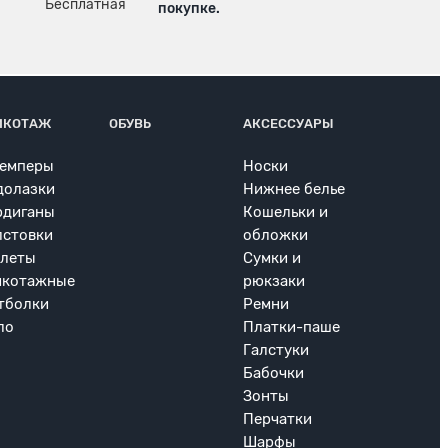
покупке.
ИКОТАЖ
ОБУВЬ
АКСЕССУАРЫ
емперы
Носки
долазки
Нижнее белье
рдиганы
Кошельки и
лстовки
обложки
леты
Сумки и
икотажные
рюкзаки
тболки
Ремни
ло
Платки-паше
Галстуки
Бабочки
Зонты
Перчатки
Шарфы