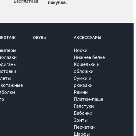
покупке.
ИКОТАЖ
ОБУВЬ
АКСЕССУАРЫ
емперы
Носки
долазки
Нижнее белье
рдиганы
Кошельки и
лстовки
обложки
леты
Сумки и
икотажные
рюкзаки
тболки
Ремни
ло
Платки-паше
Галстуки
Бабочки
Зонты
Перчатки
Шарфы