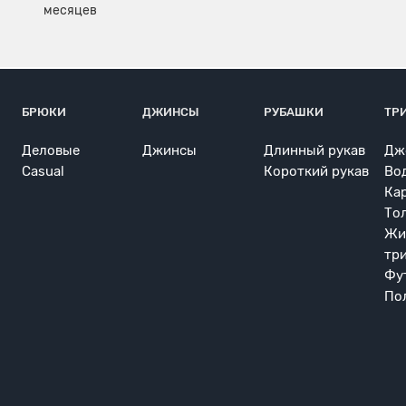
БРЮКИ
ДЖИНСЫ
РУБАШКИ
ТР
Деловые
Джинсы
Длинный рукав
Дж
Casual
Короткий рукав
Во
Ка
То
Жи
тр
Фу
По