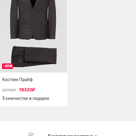
-20%
Костюм Прайф
18320₽
22900₽
3 химчистки в подарок