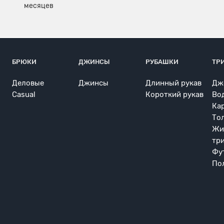
БРЮКИ
ДЖИНСЫ
РУБАШКИ
ТР
Деловые
Джинсы
Длинный рукав
Дж
Casual
Короткий рукав
Во
Ка
То
Жи
тр
Фу
По