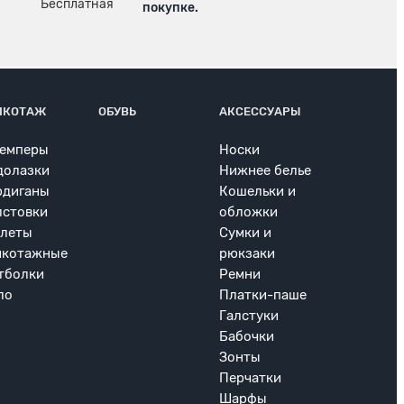
покупке.
ИКОТАЖ
ОБУВЬ
АКСЕССУАРЫ
емперы
Носки
долазки
Нижнее белье
рдиганы
Кошельки и
лстовки
обложки
леты
Сумки и
икотажные
рюкзаки
тболки
Ремни
ло
Платки-паше
Галстуки
Бабочки
Зонты
Перчатки
Шарфы