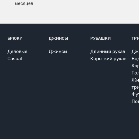
БРЮКИ
ДЖИНСЫ
РУБАШКИ
ТР
Деловые
Джинсы
Длинный рукав
Дж
Casual
Короткий рукав
Во
Ка
То
Жи
тр
Фу
По