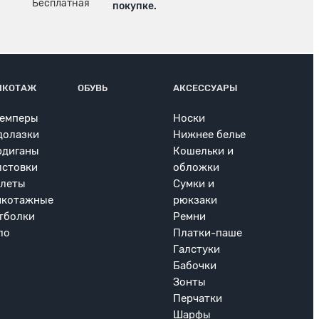
покупке.
ИКОТАЖ
ОБУВЬ
АКСЕССУАРЫ
емперы
Носки
долазки
Нижнее белье
рдиганы
Кошельки и
лстовки
обложки
леты
Сумки и
икотажные
рюкзаки
тболки
Ремни
ло
Платки-паше
Галстуки
Бабочки
Зонты
Перчатки
Шарфы