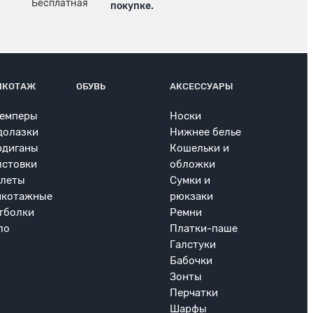
покупке.
ИКОТАЖ
ОБУВЬ
АКСЕССУАРЫ
емперы
Носки
долазки
Нижнее белье
рдиганы
Кошельки и
лстовки
обложки
леты
Сумки и
икотажные
рюкзаки
тболки
Ремни
ло
Платки-паше
Галстуки
Бабочки
Зонты
Перчатки
Шарфы