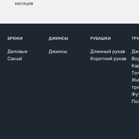
БРЮКИ
ДЖИНСЫ
РУБАШКИ
ТР
Деловые
Джинсы
Длинный рукав
Дж
Casual
Короткий рукав
Во
Ка
То
Жи
тр
Фу
По