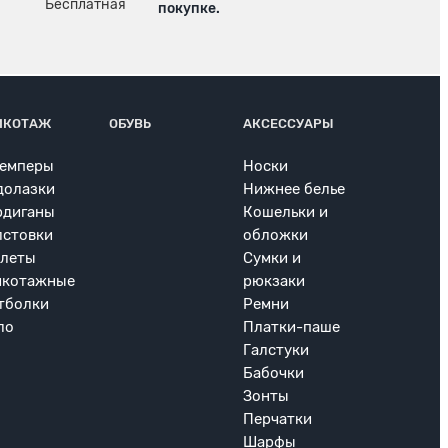
покупке.
ИКОТАЖ
ОБУВЬ
АКСЕССУАРЫ
емперы
Носки
долазки
Нижнее белье
рдиганы
Кошельки и
лстовки
обложки
леты
Сумки и
икотажные
рюкзаки
тболки
Ремни
ло
Платки-паше
Галстуки
Бабочки
Зонты
Перчатки
Шарфы