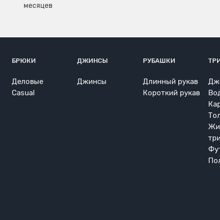
БРЮКИ
ДЖИНСЫ
РУБАШКИ
ТР
Деловые
Джинсы
Длинный рукав
Дж
Casual
Короткий рукав
Во
Ка
То
Жи
тр
Фу
По