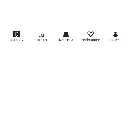
Главная
Каталог
Корзина
Избранное
Профиль
Мужская одежда
и аксессуары
+7 495 707 00 00
ежедневно с 9:00 до 21:00
Корпоративным клиентам