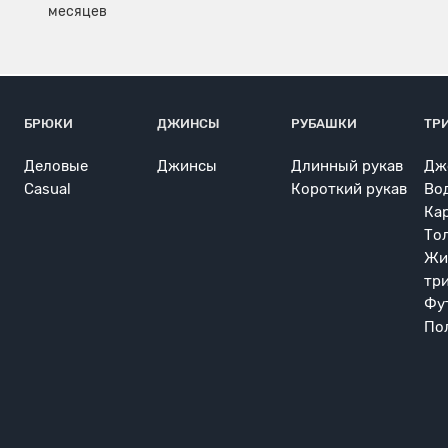
БРЮКИ
ДЖИНСЫ
РУБАШКИ
ТР
Деловые
Джинсы
Длинный рукав
Дж
Casual
Короткий рукав
Во
Ка
То
Жи
тр
Фу
По