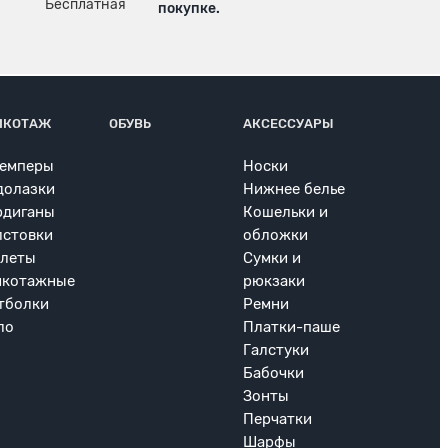
покупке.
ИКОТАЖ
ОБУВЬ
АКСЕССУАРЫ
емперы
Носки
долазки
Нижнее белье
рдиганы
Кошельки и
лстовки
обложки
леты
Сумки и
икотажные
рюкзаки
тболки
Ремни
ло
Платки-паше
Галстуки
Бабочки
Зонты
Перчатки
Шарфы