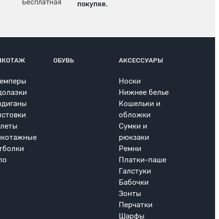
покупке.
ИКОТАЖ
ОБУВЬ
АКСЕССУАРЫ
емперы
Носки
долазки
Нижнее белье
рдиганы
Кошельки и
лстовки
обложки
леты
Сумки и
икотажные
рюкзаки
тболки
Ремни
ло
Платки-паше
Галстуки
Бабочки
Зонты
Перчатки
Шарфы