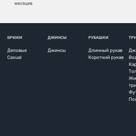
БРЮКИ
ДЖИНСЫ
РУБАШКИ
ТР
Деловые
Джинсы
Длинный рукав
Дж
Casual
Короткий рукав
Во
Ка
То
Жи
тр
Фу
По