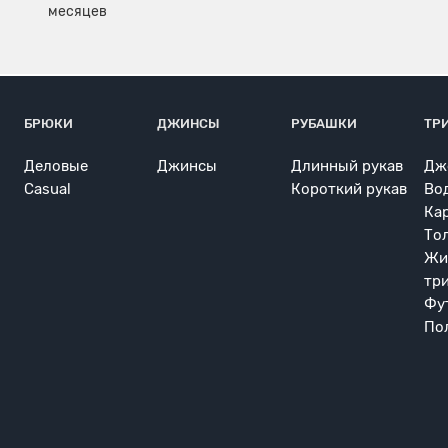
БРЮКИ
ДЖИНСЫ
РУБАШКИ
ТР
Деловые
Джинсы
Длинный рукав
Дж
Casual
Короткий рукав
Во
Ка
То
Жи
тр
Фу
По