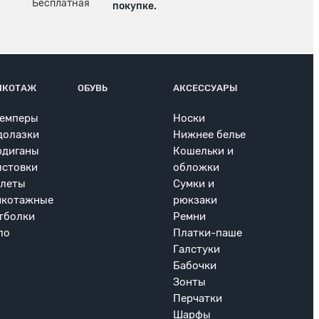
покупке.
ИКОТАЖ
ОБУВЬ
АКСЕССУАРЫ
емперы
Носки
долазки
Нижнее белье
рдиганы
Кошельки и
лстовки
обложки
леты
Сумки и
икотажные
рюкзаки
тболки
Ремни
ло
Платки-паше
Галстуки
Бабочки
Зонты
Перчатки
Шарфы