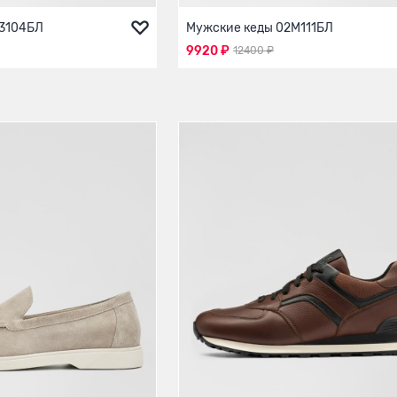
33104БЛ
Мужские кеды 02М111БЛ
9920 ₽
12400 ₽