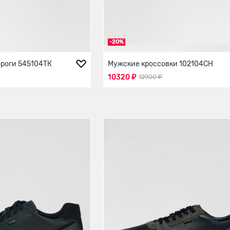
-20%
роги 545104ТК
Мужские кроссовки 102104СН
10320 ₽
12900 ₽