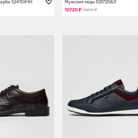
дерби 524104ЧН
Мужские кеды 020125БЛ
10720 ₽
13400 ₽