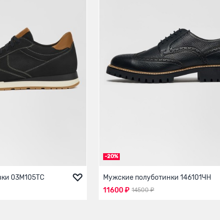
-20%
вки 03М105ТС
Мужские полуботинки 146101ЧН
11600 ₽
14500 ₽