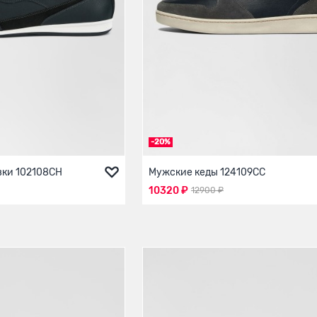
-20%
вки 102108СН
Мужские кеды 124109СС
10320 ₽
12900 ₽