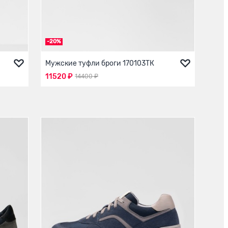
-20%
Мужские туфли броги 170103ТК
11520 ₽
14400 ₽