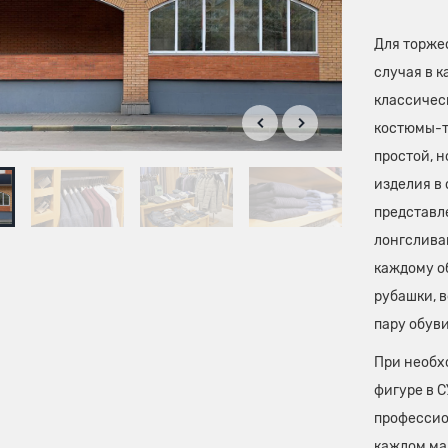
Для торжес
случая в 
классичес
костюмы-т
простой, н
изделия в 
представ
лонгслива
каждому о
рубашки, 
пару обуви
При необх
фигуре в 
профессио
каждом ма