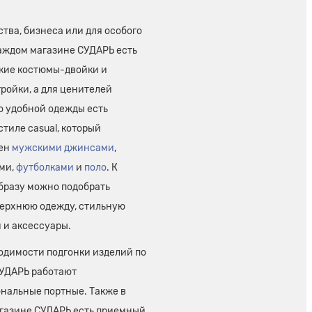
тва, бизнеса или для особого
каждом магазине СУДАРЬ есть
кие костюмы-двойки и
ройки, а для ценителей
о удобной одежды есть
стиле casual, который
лен
мужскими джинсами
,
ми,
футболками
и
поло
. К
бразу можно подобрать
верхнюю одежду, стильную
 и аксессуары.
одимости подгонки изделий по
СУДАРЬ работают
нальные портные. Также в
газине СУДАРЬ есть приемный