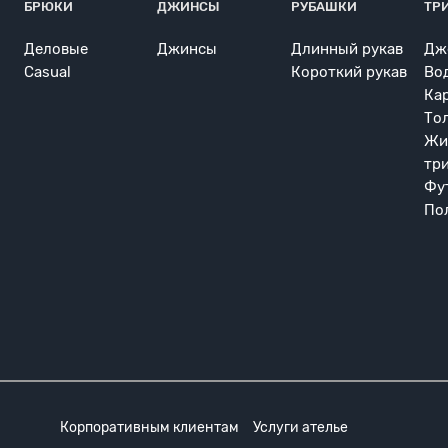
БРЮКИ
ДЖИНСЫ
РУБАШКИ
ТР
Деловые
Джинсы
Длинный рукав
Дж
Casual
Короткий рукав
Во
Ка
То
Жи
тр
Фу
По
Корпоративным клиентам
Услуги ателье