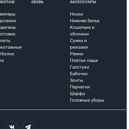
ИКОТАЖ
ОБУВЬ
АКСЕССУАРЫ
емперы
Носки
долазки
Нижнее белье
рдиганы
Кошельки и
лстовки
обложки
леты
Сумки и
икотажные
рюкзаки
тболки
Ремни
ло
Платки-паше
Галстуки
Бабочки
Зонты
Перчатки
Шарфы
Головные уборы