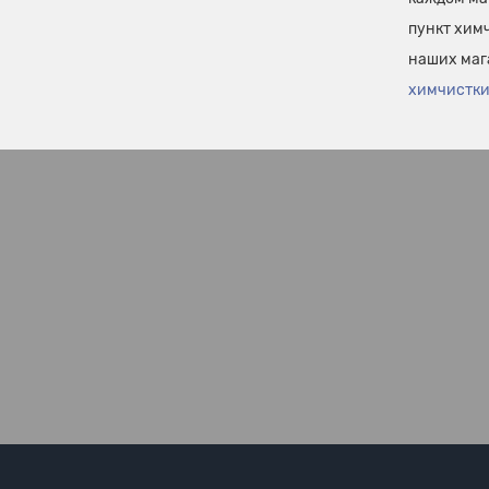
пункт химч
наших маг
химчистки