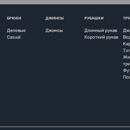
БРЮКИ
ДЖИНСЫ
РУБАШКИ
ТР
Деловые
Джинсы
Длинный рукав
Дж
Casual
Короткий рукав
Во
Ка
То
Жи
тр
Фу
По