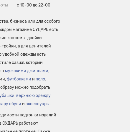
боты
с 10-00 до 22-00
тва, бизнеса или для особого
каждом магазине СУДАРЬ есть
кие костюмы-двойки
-тройки, а для ценителей
о удобной одежды есть
стиле casual, который
лен
мужскими джинсами
,
ми,
футболками
и
поло
.
 образу можно подобрать
убашки
,
верхнюю одежду
,
пару обуви
и
аксессуары
.
одимости подгонки изделий
 в СУДАРЬ работают
нальные портные. Также