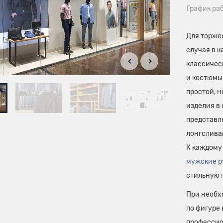
График ра
Для торжес
случая в 
классичес
и костюмы
простой, н
изделия в 
представ
лонгслива
К каждому
мужские р
стильную
При необх
по фигуре
профессио