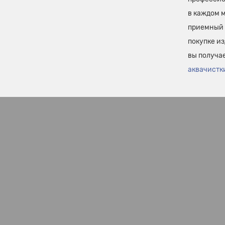
в каждом 
приемный 
покупке и
вы получа
аквачистк