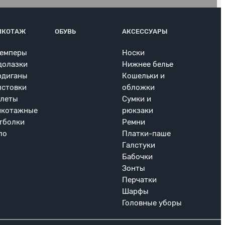
ИКОТАЖ
ОБУВЬ
АКСЕССУАРЫ
емперы
Носки
долазки
Нижнее белье
рдиганы
Кошельки и
лстовки
обложки
леты
Сумки и
икотажные
рюкзаки
тболки
Ремни
ло
Платки-паше
Галстуки
Бабочки
Зонты
Перчатки
Шарфы
Головные уборы