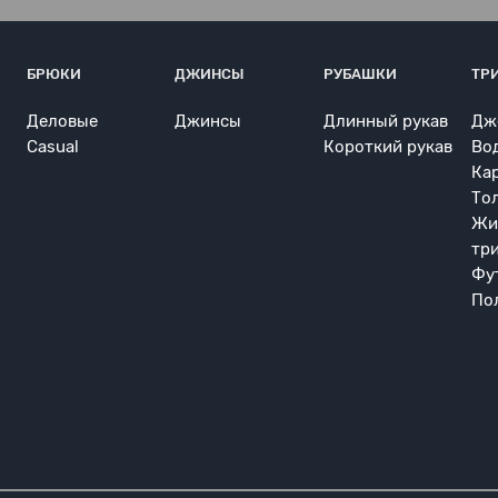
БРЮКИ
ДЖИНСЫ
РУБАШКИ
ТР
Деловые
Джинсы
Длинный рукав
Дж
Casual
Короткий рукав
Во
Ка
То
Жи
тр
Фу
По