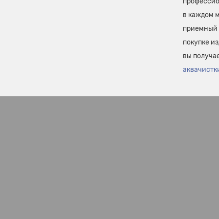
профессио
в каждом 
приемный 
покупке и
вы получа
аквачистк