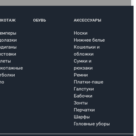
ИКОТАЖ
ОБУВЬ
АКСЕССУАРЫ
емперы
Носки
долазки
Нижнее белье
рдиганы
Кошельки и
лстовки
обложки
леты
Сумки и
икотажные
рюкзаки
тболки
Ремни
ло
Платки-паше
Галстуки
Бабочки
Зонты
Перчатки
Шарфы
Головные уборы