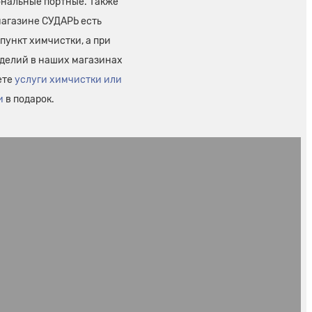
нальные портные. Также
магазине СУДАРЬ есть
пункт химчистки, а при
зделий в наших магазинах
ете
услуги химчистки или
и
в подарок.