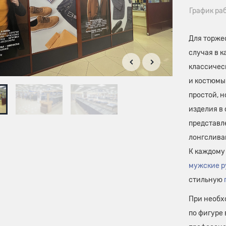
График ра
Для торжес
случая в 
классичес
и костюмы
простой, н
изделия в 
представ
лонгслива
К каждому
мужские р
стильную
При необх
по фигуре