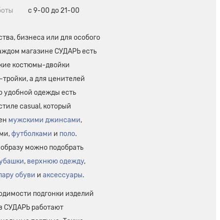
боты
с 9-00 до 21-00
тва, бизнеса или для особого
каждом магазине СУДАРЬ есть
кие костюмы-двойки
-тройки, а для ценителей
о удобной одежды есть
стиле casual, который
лен
мужскими джинсами
,
ми,
футболками
и
поло
.
 образу можно подобрать
убашки
,
верхнюю одежду
,
пару обуви
и
аксессуары
.
одимости подгонки изделий
 в СУДАРЬ работают