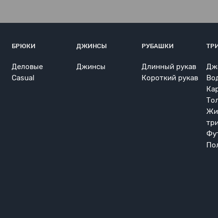
БРЮКИ
ДЖИНСЫ
РУБАШКИ
ТР
Деловые
Джинсы
Длинный рукав
Дж
Casual
Короткий рукав
Во
Ка
То
Жи
тр
Фу
По