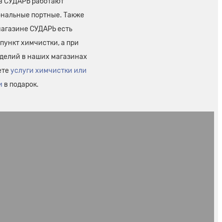
 в СУДАРЬ работают
нальные портные. Также
магазине СУДАРЬ есть
пункт химчистки, а при
зделий в наших магазинах
ете
услуги химчистки или
и
в подарок.