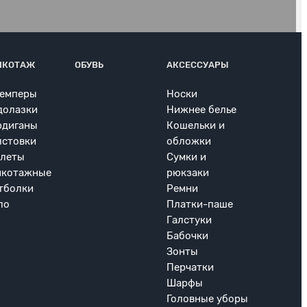
ИКОТАЖ
ОБУВЬ
АКСЕССУАРЫ
емперы
Носки
долазки
Нижнее белье
рдиганы
Кошельки и
лстовки
обложки
леты
Сумки и
икотажные
рюкзаки
тболки
Ремни
ло
Платки-паше
Галстуки
Бабочки
Зонты
Перчатки
Шарфы
Головные уборы