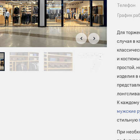
Телефон
График ра
Для торжес
случая в 
классичес
и костюмы
простой, н
изделия в 
представ
лонгслива
К каждому
мужские р
стильную
При необх