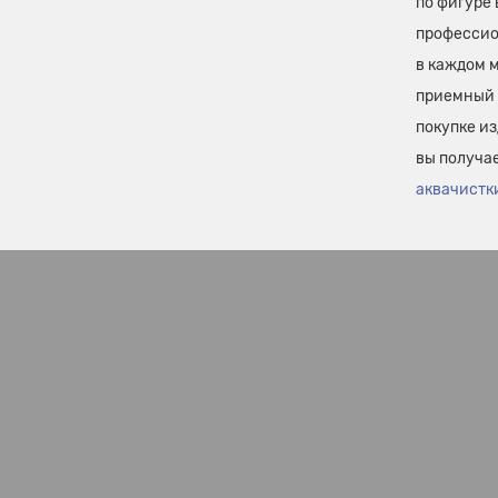
по фигуре
профессио
в каждом 
приемный 
покупке и
вы получа
аквачистк