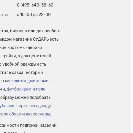
8 (495) 640-38-60
боты
с 10-00 до 22-00
тва, бизнеса или для особого
каждом магазине СУДАРЬ есть
кие костюмы-двойки
-тройки, а для ценителей
о удобной одежды есть
стиле casual, который
лен
мужскими джинсами
,
ми,
футболками
и
поло
.
 образу можно подобрать
убашки
,
верхнюю одежду
,
пару обуви
и
аксессуары
.
одимости подгонки изделий