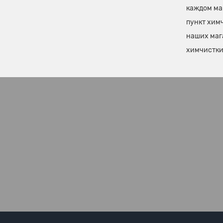
каждом ма
пункт химч
наших маг
химчистки 