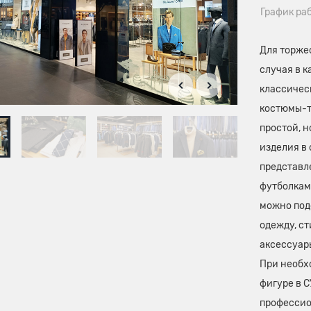
График ра
Для торжес
случая в 
классичес
костюмы-т
простой, н
изделия в 
представл
футболками
можно под
одежду, ст
аксессуар
При необх
фигуре в 
профессио