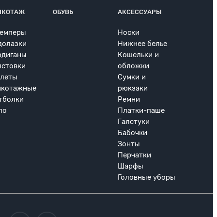
ИКОТАЖ
ОБУВЬ
АКСЕССУАРЫ
емперы
Носки
долазки
Нижнее белье
рдиганы
Кошельки и
лстовки
обложки
леты
Сумки и
икотажные
рюкзаки
тболки
Ремни
ло
Платки-паше
Галстуки
Бабочки
Зонты
Перчатки
Шарфы
Головные уборы