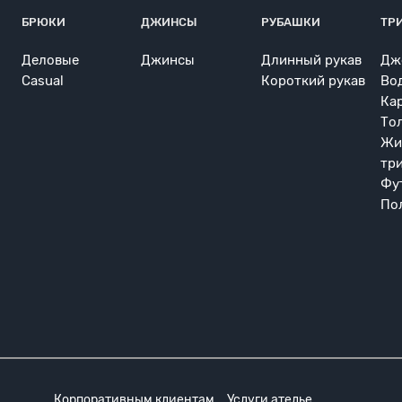
БРЮКИ
ДЖИНСЫ
РУБАШКИ
ТР
Деловые
Джинсы
Длинный рукав
Дж
Casual
Короткий рукав
Во
Ка
То
Жи
тр
Фу
По
Корпоративным клиентам
Услуги ателье