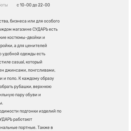
боты
с 10-00 до 22-00
тва, бизнеса или для особого
каждом магазине СУДАРЬ есть
кие костюмы-двойки и
ройки, а для ценителей
о удобной одежды есть
стиле casual, который
ен джинсами, лонгсливами,
 и поло. К каждому образу
обрать рубашки, верхнюю
ильную пару обуви и
ы.
одимости подгонки изделий по
СУДАРЬ работают
нальные портные. Также в