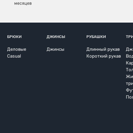
БРЮКИ
ДЖИНСЫ
РУБАШКИ
ТР
Деловые
Джинсы
Длинный рукав
Дж
Casual
Короткий рукав
Во
Ка
То
Жи
тр
Фу
По