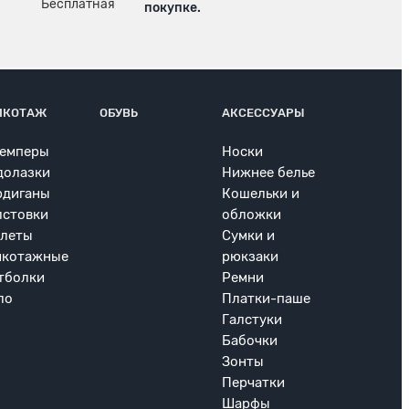
покупке.
ИКОТАЖ
ОБУВЬ
АКСЕССУАРЫ
емперы
Носки
долазки
Нижнее белье
рдиганы
Кошельки и
лстовки
обложки
леты
Сумки и
икотажные
рюкзаки
тболки
Ремни
ло
Платки-паше
Галстуки
Бабочки
Зонты
Перчатки
Шарфы